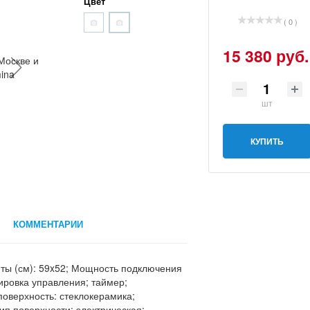
Цвет
( 0 )
15 380 руб.
шт
КУПИТЬ
КОММЕНТАРИИ
иты (см): 59x52; Мощность подключения
кировка управления; таймер;
поверхность: стеклокерамика;
ип поверхности: электрическая;