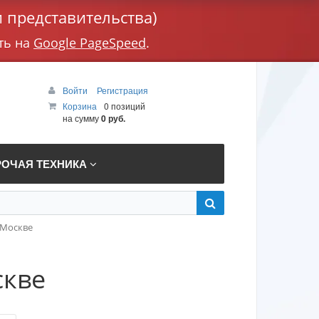
 представительства)
ть на
Google PageSpeed
.
Войти
Регистрация
Корзина
0 позиций
на сумму
0 руб.
РОЧАЯ ТЕХНИКА
 Москве
скве