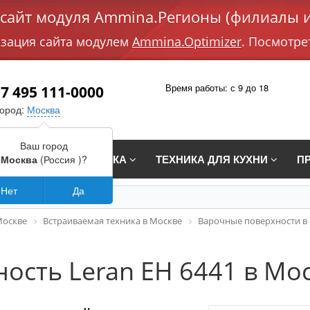
айт модуля Ammina.Регионы (филиалы и
изация сайта модулем
Ammina.Optimizer
. Посмотре
Время работы: с 9 до 18
7 495 111-0000
город:
Москва
Ваш город
СТРАИВАЕМАЯ ТЕХНИКА
ТЕХНИКА ДЛЯ КУХНИ
П
Москва
(Россия )?
Нет
Да
Москве
Встраиваемая техника в Москве
Варочные поверхности в
ость Leran EH 6441 в Мо