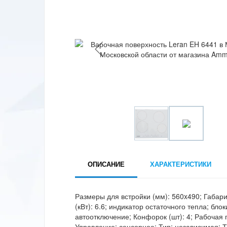
ОПИСАНИЕ
ХАРАКТЕРИСТИКИ
Размеры для встройки (мм): 560x490; Габар
(кВт): 6.6; индикатор остаточного тепла; бло
автоотключение; Конфорок (шт): 4; Рабочая 
Управление: сенсорное; Тип: независимая; Т