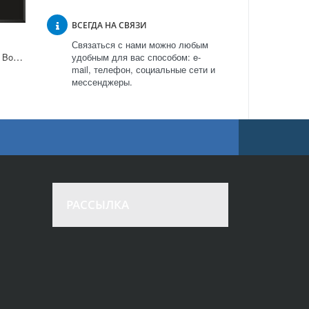
ВСЕГДА НА СВЯЗИ
Связаться с нами можно любым
Варочная поверхность Bosch PIF 651 FB1E в Москве
удобным для вас способом: e-
mail, телефон, социальные сети и
мессенджеры.
РАССЫЛКА