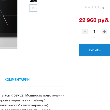
Цвет
( 0 )
22 960 руб.
шт
КУПИТЬ
КОММЕНТАРИИ
иты (см): 59x52; Мощность подключения
кировка управления; таймер;
поверхность: стеклокерамика;
ип поверхности: электрическая;