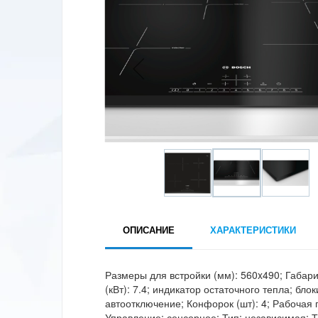
ОПИСАНИЕ
ХАРАКТЕРИСТИКИ
Размеры для встройки (мм): 560x490; Габар
(кВт): 7.4; индикатор остаточного тепла; бло
автоотключение; Конфорок (шт): 4; Рабочая 
Управление: сенсорное; Тип: независимая; Т