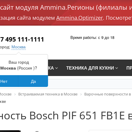
айт модуля Ammina.Регионы (филиалы и
изация сайта модулем
Ammina.Optimizer
. Посмотре
Время работы: с 9 до 18
7 495 111-1111
город:
Москва
Ваш город
СТРАИВАЕМАЯ ТЕХНИКА
ТЕХНИКА ДЛЯ КУХНИ
П
Москва
(Россия )?
Нет
Да
Москве
Встраиваемая техника в Москве
Варочные поверхности в
кве
ость Bosch PIF 651 FB1E 