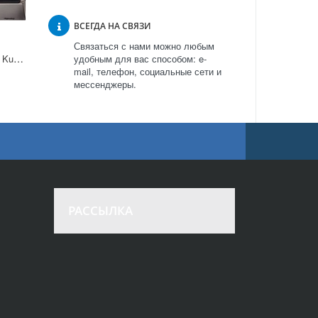
ВСЕГДА НА СВЯЗИ
Связаться с нами можно любым
Варочная поверхность Kuppersberg TGM 60C в Москве
удобным для вас способом: e-
mail, телефон, социальные сети и
мессенджеры.
РАССЫЛКА