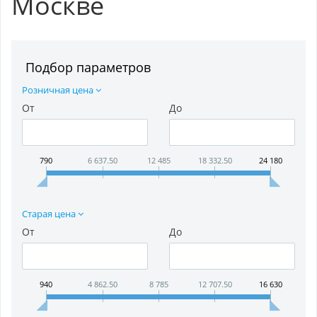
Москве
Подбор параметров
Розничная цена
От
До
790
6 637.50
12 485
18 332.50
24 180
Старая цена
От
До
940
4 862.50
8 785
12 707.50
16 630