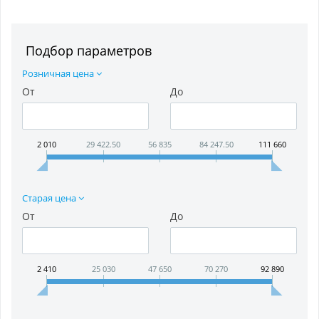
Подбор параметров
Розничная цена
От
До
2 010
29 422.50
56 835
84 247.50
111 660
Старая цена
От
До
2 410
25 030
47 650
70 270
92 890