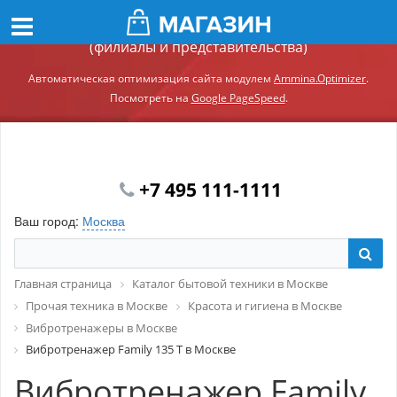
Демонстрационный сайт модуля Ammina.Регионы
(филиалы и представительства)
Автоматическая оптимизация сайта модулем
Ammina.Optimizer
.
Посмотреть на
Google PageSpeed
.
+7 495 111-1111
Ваш город:
Москва
Главная страница
Каталог бытовой техники в Москве
Прочая техника в Москве
Красота и гигиена в Москве
Вибротренажеры в Москве
Вибротренажер Family 135 T в Москве
Вибротренажер Family