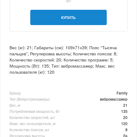
шт
КУПИТЬ
Вес (кг): 21; Габариты (см): 109x71х39; Пояс “Тысяча
пальцев”; Регулировка высоты; Количество поясов: 8;
Количество скоростей: 20; Количество программ: 5;
Мощность (Вт): 135; Тип: вибромассажер; Макс. вес
пользователя (кг): 120
Бренд
Family
Тип (Вибротренажеры)
вибромассажер
Вес, кг
21
Потребляемая мощность, Вт
135
Количество скоростей, шт
20
Макс. вес пользователя, кг
120
Количество поясов, шт
8
Регулировка высоты
Да