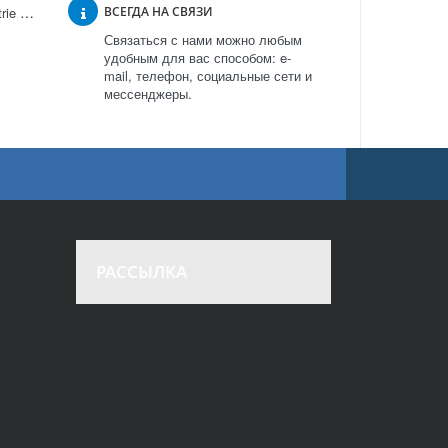
Винный шкаф IP Industrie BC 45 A в Москве
ВСЕГДА НА СВЯЗИ
Связаться с нами можно любым
удобным для вас способом: e-
mail, телефон, социальные сети и
мессенджеры.
РАССЫЛКА