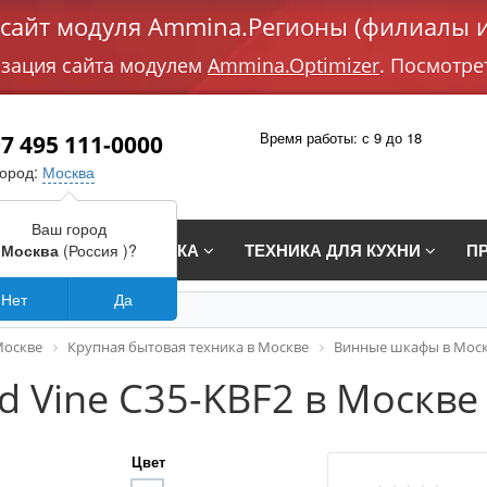
айт модуля Ammina.Регионы (филиалы и
изация сайта модулем
Ammina.Optimizer
. Посмотре
Время работы: с 9 до 18
7 495 111-0000
город:
Москва
Ваш город
СТРАИВАЕМАЯ ТЕХНИКА
ТЕХНИКА ДЛЯ КУХНИ
П
Москва
(Россия )?
Нет
Да
Москве
Крупная бытовая техника в Москве
Винные шкафы в Мос
 Vine C35-KBF2 в Москве
Цвет